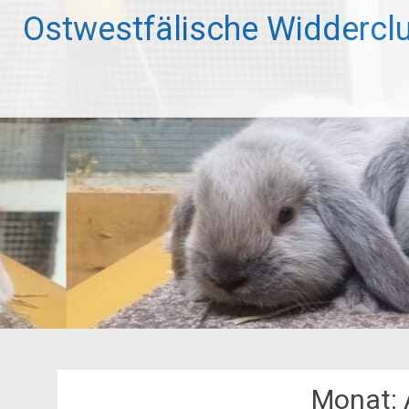
Zum
Ostwestfälische Widdercl
Inhalt
springen
Monat: