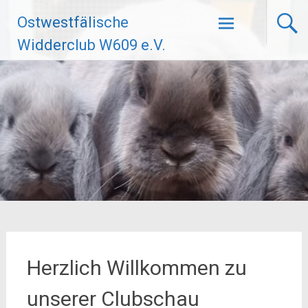
Zum
Ostwestfälische
Inhalt
springen
Widderclub W609 e.V.
Herzlich Willkommen zu
unserer Clubschau