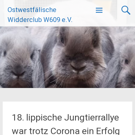
Zum
Ostwestfälische
Inhalt
springen
Widderclub W609 e.V.
18. lippische Jungtierrallye
war trotz Corona ein Erfolg