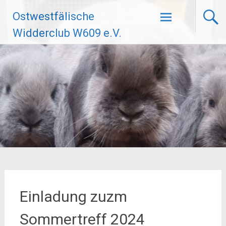
Zum
Ostwestfälische
Inhalt
springen
Widderclub W609 e.V.
Einladung zuzm
Sommertreff 2024